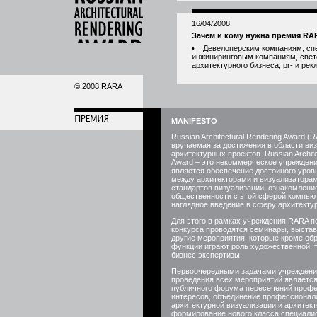
16/04/2008
Зачем и кому нужна премия RA
• Девелоперским компаниям, спе
инжиниринговым компаниям, све
архитектурного бизнеса, pr- и ре
© 2008 RARA
MANIFESTO
Russian Architectural Rendering Award 
вручаемая за достижения в области ви
архитектурных проектов. Russian Archite
Award – это некоммерческое учреждени
является обеспечение достойного уро
между архитекторами и визуализатора
стандартов визуализации, ознакомлени
общественности с этой сферой компью
наглядное введение в сферу архитектур
Для этого в рамках учреждения RARA 
конкурса проводятся семинары, выстав
другие мероприятия, которые кроме об
функции играют роль художественной, 
бизнес экспертизы.
Первоочередными задачами учреждени
проведения всех мероприятий являетс
публичного форума пересечений проф
интересов, объединение профессионал
архитектурной визуализации и архитект
формирование нового класса специалис