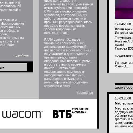
свою деятельность и
ки, встречи и
деятельность своих участников
разовательной
путем публикации новостей в
технической и
СМИ и регулярного издания
каталогов, составленных из
работ участников премии и
я премии и
проч. Мы регулярно рассылаем
я формирование
17/04/2008
письма с новостями всем,
ессиональных
зарегистрированным
Фэшн аркит
ов в области
пользователям.
Интеракти
оров,
тов которые на
Триумфаль
RARA уделяет большое
ут сочетать
Russian Arch
внимание спонсорам и их
повышение
Award
деятельности на публичной
Галерея В
части сайта и в соответствии с
их участием в деятельности
подробнее
представля
премии предоставляет
определенный перечень услуг,
Интерактив
в соответствии с перечнем
Фэшн А...
пакета — включение
информации о спонсоре в
информационные письма,
размещение в буклете, в
полиграфической продукции,
каталогах и проч.
подробнее
15.03.2008
Мастер кла
Мастер кла
ведущих сп
области ко
графики и 
архитекторо
нашими нов