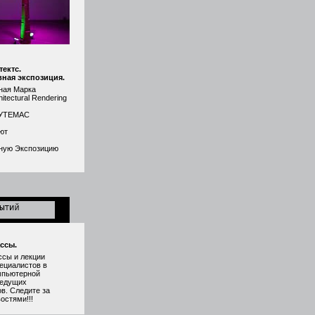
ектс.
вная экспозиция.
ная Марка
itectural Rendering
ХУТЕМАС
ют
ную Экспозицию
ссы.
ссы и лекции
ециалистов в
мпьютерной
ведущих
в. Следите за
остями!!!