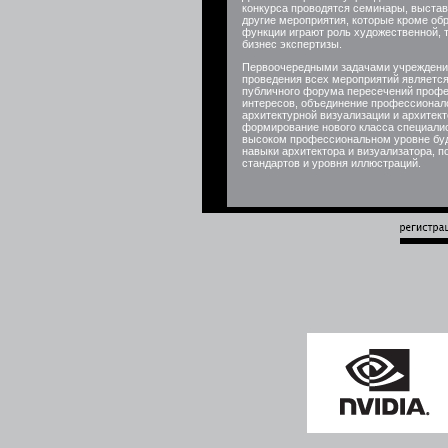
конкурса проводятся семинары, выстав
другие мероприятия, которые кроме об
функции играют роль художественной, 
бизнес экспертизы.
Первоочередными задачами учреждени
проведения всех мероприятий являетс
публичного форума пересечений проф
интересов, объединение профессионал
архитектурной визуализации и архитект
формирование нового класса специалис
высоком профессиональном уровне буд
навыки архитектора и визуализатора, 
стандартов и уровня иллюстраций.