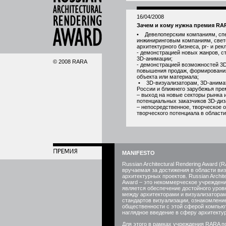
16/04/2008
Зачем и кому нужна премия RA
• Девелоперским компаниям, спе
инжиниринговым компаниям, све
архитектурного бизнеса, pr- и р
- демонстрацией новых жанров, с
3D-анимации;
© 2008 RARA
- демонстрацией возможностей 3D
повышения продаж, формирования
объекта или материала;
• 3D-визуализаторам, 3D-анима
России и ближнего зарубежья пре
– выход на новые секторы рынка 
потенциальных заказчиков 3D-диз
– непосредственное, творческое 
творческого потенциала в области
MANIFESTO
Russian Architectural Rendering Award 
вручаемая за достижения в области ви
архитектурных проектов. Russian Archite
Award – это некоммерческое учреждени
является обеспечение достойного уро
между архитекторами и визуализатора
стандартов визуализации, ознакомлени
общественности с этой сферой компью
наглядное введение в сферу архитектур
Для этого в рамках учреждения RARA 