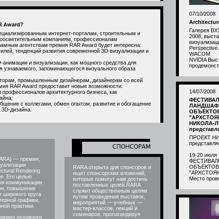
07/10/2008
Architectur
R Award?
Галерея ВХ
циализированным интернет-порталам, строительным и
2008, выст
тоосветительным компаниям, профессионалам
визуализаци
екламным агентствам премия RAR Award будет интересна:
Perspective
тилей, тенденций развития современной 3D-визуализации и
WACOM
NVIDIA Выс
-анимации и визуализации, как мощного средства для
продемонстр
 узнаваемого, запоминающегося визуального образа
торам, промышленным дизайнерам, дизайнерам со всей
мия RAR Award предоставит новые возможности:
14/07/2008
и профессионалов архитектурного бизнеса, как
айна;
ФЕСТИВА
общение с коллегами, обмен опытом, развитие и обогащение
ЛАНДШАФ
 3D-дизайна.
ОБЪЕКТО
"АРХСТОЯ
НИКОЛА-Л
представля
ПРОЕКТ Н
представля
19-20 июля 
(RARA) — премия,
ФЕСТИВАЛ
зуализации
ОБЪЕКТОВ
RARA открыта для спонсоров и
ctural Rendering
"АРХСТОЯН
ищет спонсорских вложений,
е. Его целью
Место прове
которые помогут нам достичь
вня коммуникации
поставленных целей.RARA
ми, повышение
служит общественным целям
е широкого круга
путем проведения выставок,
терной графики,
мероприятий — учебных —
ной практики.
мастер-классов, лекций и
семинаров, пропагандируя
помимо основного